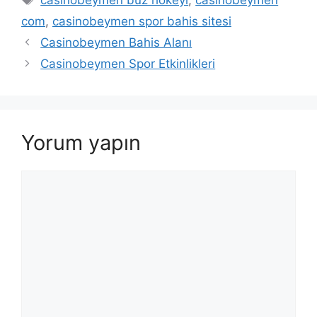
casinobeymen buz hokeyi
,
casinobeymen
com
,
casinobeymen spor bahis sitesi
Casinobeymen Bahis Alanı
Casinobeymen Spor Etkinlikleri
Yorum yapın
Yorum