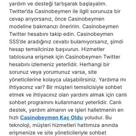
yardım ve desteği tartışarak başlayalım.
Twitter’da Casinobeymen ile ilgili sorunuza bir
cevap arıyorsanız, önce Casinobeymen
modeline bakmanızı öneririm. Casinobeymen
Twitter hesabını takip edin. Casinobeymen
SSS’de aradığınız cevabı bulamıyorsanız, şimdi
hesap temsilcinize başvurun. Hizmetler
tablosuna erişmek için Casinobeymen Twitter
hesabını izlemeniz yeterlidir. Herhangi bir
sorunuz veya yorumunuz varsa, site
yöneticilerine kolayca ulaşabilirsiniz. Yardıma mı
ihtiyacınız var? Bir müşteri temsilcisiyle sohbet
etmek ve ihtiyacınız olan yardımı almak için canlı
sohbet programını kullanmanız yeterlidir. Canlı
destek, yardım almanın ve işleri halletmenin en
hızlı
Casinobeymen Kaç Oldu
yoludur. Bu
teknoloji, müşteri hizmetleri hattımıza anında
erişmenize ve site yöneticileriyle sohbet