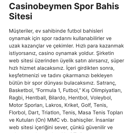
Casinobeymen Spor Bahis
Sitesi
Müşteriler, ev sahibinde futbol bahisleri
oynamak için spor radarını kullanabilirler ve
uzak kazançlar ve çekimler. Hızlı para kazanmak
istiyorsanız, casino oynamak yoldur. Şirketin
web sitesi üzerinden üyelik satın alırsanız, süper
hızlı hizmet alacaksınız. İçeri girdikten sonra,
keşfetmenizi ve tadını çıkarmanızı bekleyen
bütün bir spor dünyası bulacaksınız. Satranç,
Basketbol, “Formula 1, Futbol,” Kış Olimpiyatları,
Ragbi, Hentball, Bilardo, Hentbol, Voleybol,
Motor Sporları, Lakros, Kriket, Golf, Tenis,
Florbol, Dart, Triatlon, Tenis, Masa Tenis Topları
ve Kutuları (On) MMC vb. bahisçiler. İnsanlar
web sitesi içeriğini sever, çünkü güvenilir ve