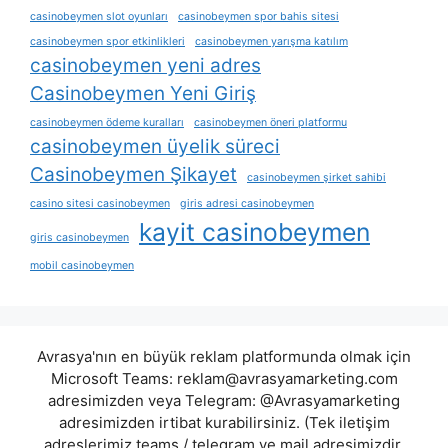
casinobeymen slot oyunları
casinobeymen spor bahis sitesi
casinobeymen spor etkinlikleri
casinobeymen yarışma katılım
casinobeymen yeni adres
Casinobeymen Yeni Giriş
casinobeymen ödeme kuralları
casinobeymen öneri platformu
casinobeymen üyelik süreci
Casinobeymen Şikayet
casinobeymen şirket sahibi
casino sitesi casinobeymen
giris adresi casinobeymen
kayit casinobeymen
giris casinobeymen
mobil casinobeymen
Avrasya'nın en büyük reklam platformunda olmak için
Microsoft Teams:
reklam@avrasyamarketing.com
adresimizden veya Telegram: @Avrasyamarketing
adresimizden irtibat kurabilirsiniz. (Tek iletişim
adreslerimiz teams / telegram ve mail adresimizdir.