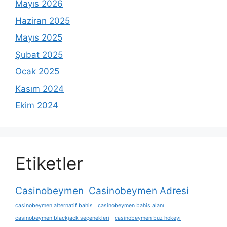
Mayıs 2026
Haziran 2025
Mayıs 2025
Şubat 2025
Ocak 2025
Kasım 2024
Ekim 2024
Etiketler
Casinobeymen
Casinobeymen Adresi
casinobeymen alternatif bahis
casinobeymen bahis alanı
casinobeymen blackjack seçenekleri
casinobeymen buz hokeyi