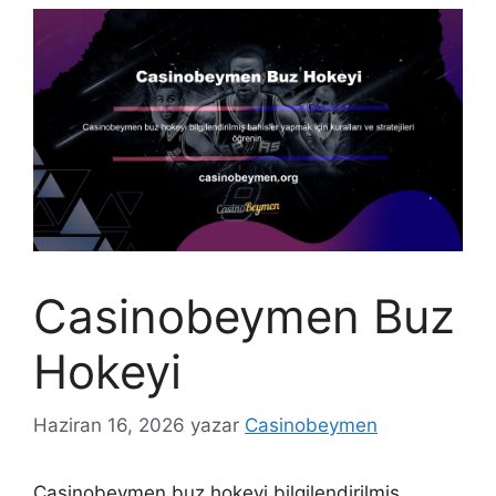
Casinobeymen Buz
Hokeyi
Haziran 16, 2026
yazar
Casinobeymen
Casinobeymen buz hokeyi bilgilendirilmiş