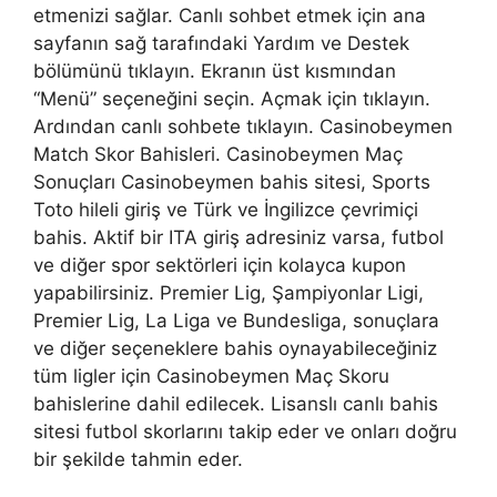
etmenizi sağlar. Canlı sohbet etmek için ana
sayfanın sağ tarafındaki Yardım ve Destek
bölümünü tıklayın. Ekranın üst kısmından
“Menü” seçeneğini seçin. Açmak için tıklayın.
Ardından canlı sohbete tıklayın. Casinobeymen
Match Skor Bahisleri. Casinobeymen Maç
Sonuçları Casinobeymen bahis sitesi, Sports
Toto hileli giriş ve Türk ve İngilizce çevrimiçi
bahis. Aktif bir ITA giriş adresiniz varsa, futbol
ve diğer spor sektörleri için kolayca kupon
yapabilirsiniz. Premier Lig, Şampiyonlar Ligi,
Premier Lig, La Liga ve Bundesliga, sonuçlara
ve diğer seçeneklere bahis oynayabileceğiniz
tüm ligler için Casinobeymen Maç Skoru
bahislerine dahil edilecek. Lisanslı canlı bahis
sitesi futbol skorlarını takip eder ve onları doğru
bir şekilde tahmin eder.