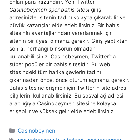
onları para kazandırır. Yeni Twitter
Casinobeymen spor bahis sitesi
giriş
adresinizle, sitenin tadını kolayca çıkarabilir ve
büyük kazançlar elde edebilirsiniz. Bir bahis
sitesinin avantajlarından yararlanmak için
sitenin bir üyesi olmanız gerekir. Giriş yaptıktan
sonra, herhangi bir sorun olmadan
kullanabilirsiniz. Casinobeymen, Twitter’da
süper popüler bir bahis sitesidir. Bu web
sitesindeki tüm harika şeylerin tadını
çıkarmadan önce, önce oturum açmanız gerekir.
Bahis sitesine erişmek için Twitter’ın site adres
bilgilerini kullanabilirsiniz. Bu sosyal ağ adresi
aracılığıyla Casinobeymen sitesine kolayca
erişebilir ve yüksek gelir elde edebilirsiniz.
Kategoriler
Casinobeymen
Etiketler