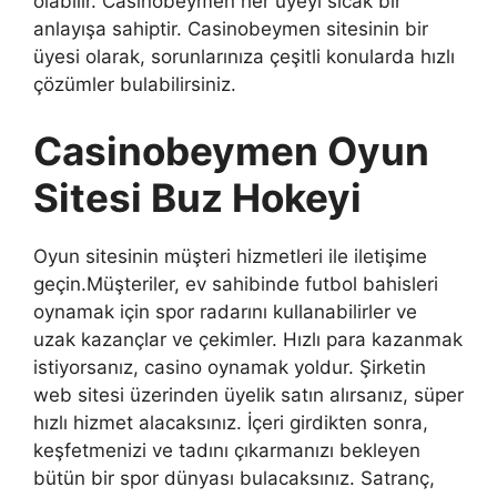
olabilir. Casinobeymen her üyeyi sıcak bir
anlayışa sahiptir. Casinobeymen sitesinin bir
üyesi olarak, sorunlarınıza çeşitli konularda hızlı
çözümler bulabilirsiniz.
Casinobeymen Oyun
Sitesi Buz Hokeyi
Oyun sitesinin müşteri hizmetleri ile iletişime
geçin.Müşteriler, ev sahibinde futbol bahisleri
oynamak için spor radarını kullanabilirler ve
uzak kazançlar ve çekimler. Hızlı para kazanmak
istiyorsanız, casino oynamak yoldur. Şirketin
web sitesi üzerinden üyelik satın alırsanız, süper
hızlı hizmet alacaksınız. İçeri girdikten sonra,
keşfetmenizi ve tadını çıkarmanızı bekleyen
bütün bir spor dünyası bulacaksınız. Satranç,