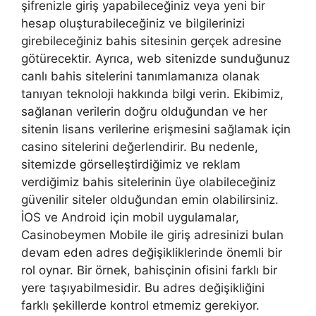
şifrenizle giriş yapabileceğiniz veya yeni bir
hesap oluşturabileceğiniz ve bilgilerinizi
girebileceğiniz bahis sitesinin gerçek adresine
götürecektir. Ayrıca, web sitenizde sunduğunuz
canlı bahis sitelerini tanımlamanıza olanak
tanıyan teknoloji hakkında bilgi verin. Ekibimiz,
sağlanan verilerin doğru olduğundan ve her
sitenin lisans verilerine erişmesini sağlamak için
casino sitelerini değerlendirir. Bu nedenle,
sitemizde görselleştirdiğimiz ve reklam
verdiğimiz bahis sitelerinin üye olabileceğiniz
güvenilir siteler olduğundan emin olabilirsiniz.
İOS ve Android için mobil uygulamalar,
Casinobeymen Mobile ile giriş adresinizi bulan
devam eden adres değişikliklerinde önemli bir
rol oynar. Bir örnek, bahisçinin ofisini farklı bir
yere taşıyabilmesidir. Bu adres değişikliğini
farklı şekillerde kontrol etmemiz gerekiyor.