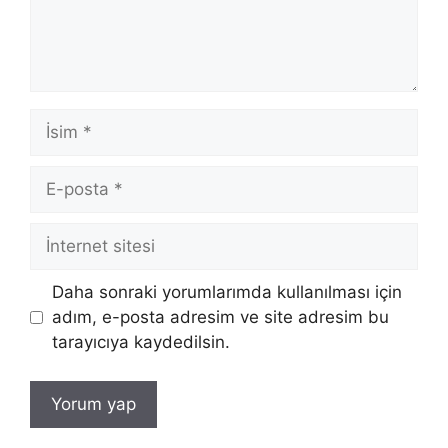
İsim
E-
posta
İnternet
sitesi
Daha sonraki yorumlarımda kullanılması için
adım, e-posta adresim ve site adresim bu
tarayıcıya kaydedilsin.