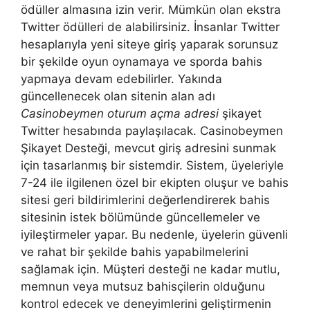
ödüller almasına izin verir. Mümkün olan ekstra
Twitter ödülleri de alabilirsiniz. İnsanlar Twitter
hesaplarıyla yeni siteye giriş yaparak sorunsuz
bir şekilde oyun oynamaya ve sporda bahis
yapmaya devam edebilirler. Yakında
güncellenecek olan sitenin alan adı
Casinobeymen oturum açma adresi
şikayet
Twitter hesabında paylaşılacak. Casinobeymen
Şikayet Desteği, mevcut giriş adresini sunmak
için tasarlanmış bir sistemdir. Sistem, üyeleriyle
7-24 ile ilgilenen özel bir ekipten oluşur ve bahis
sitesi geri bildirimlerini değerlendirerek bahis
sitesinin istek bölümünde güncellemeler ve
iyileştirmeler yapar. Bu nedenle, üyelerin güvenli
ve rahat bir şekilde bahis yapabilmelerini
sağlamak için. Müşteri desteği ne kadar mutlu,
memnun veya mutsuz bahisçilerin olduğunu
kontrol edecek ve deneyimlerini geliştirmenin