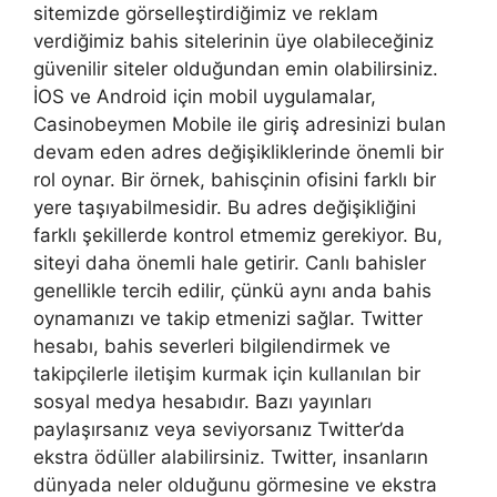
sitemizde görselleştirdiğimiz ve reklam
verdiğimiz bahis sitelerinin üye olabileceğiniz
güvenilir siteler olduğundan emin olabilirsiniz.
İOS ve Android için mobil uygulamalar,
Casinobeymen Mobile ile giriş adresinizi bulan
devam eden adres değişikliklerinde önemli bir
rol oynar. Bir örnek, bahisçinin ofisini farklı bir
yere taşıyabilmesidir. Bu adres değişikliğini
farklı şekillerde kontrol etmemiz gerekiyor. Bu,
siteyi daha önemli hale getirir. Canlı bahisler
genellikle tercih edilir, çünkü aynı anda bahis
oynamanızı ve takip etmenizi sağlar. Twitter
hesabı, bahis severleri bilgilendirmek ve
takipçilerle iletişim kurmak için kullanılan bir
sosyal medya hesabıdır. Bazı yayınları
paylaşırsanız veya seviyorsanız Twitter’da
ekstra ödüller alabilirsiniz. Twitter, insanların
dünyada neler olduğunu görmesine ve ekstra