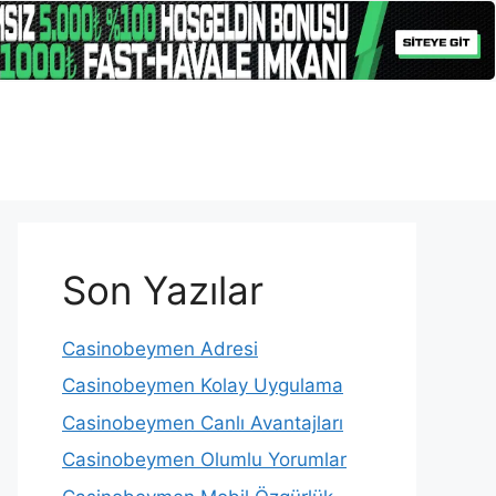
Son Yazılar
Casinobeymen Adresi
Casinobeymen Kolay Uygulama
Casinobeymen Canlı Avantajları
Casinobeymen Olumlu Yorumlar