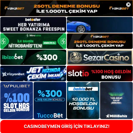
×
CASINOBEYMEN GİRİŞ İÇİN TIKLAYINIZ!