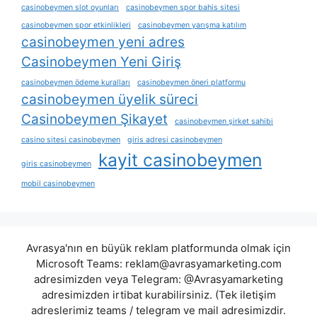
casinobeymen slot oyunları
casinobeymen spor bahis sitesi
casinobeymen spor etkinlikleri
casinobeymen yarışma katılım
casinobeymen yeni adres
Casinobeymen Yeni Giriş
casinobeymen ödeme kuralları
casinobeymen öneri platformu
casinobeymen üyelik süreci
Casinobeymen Şikayet
casinobeymen şirket sahibi
casino sitesi casinobeymen
giris adresi casinobeymen
kayit casinobeymen
giris casinobeymen
mobil casinobeymen
Avrasya'nın en büyük reklam platformunda olmak için
Microsoft Teams:
reklam@avrasyamarketing.com
adresimizden veya Telegram: @Avrasyamarketing
adresimizden irtibat kurabilirsiniz. (Tek iletişim
adreslerimiz teams / telegram ve mail adresimizdir.