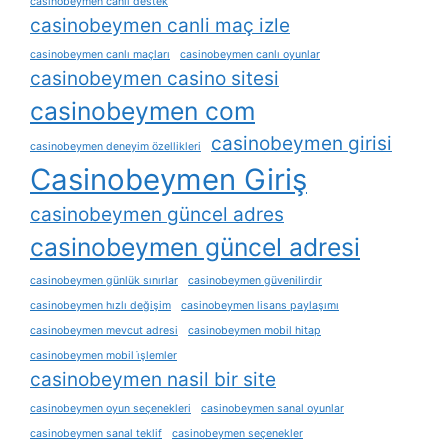
casinobeymen canli destek
casinobeymen canli maç izle
casinobeymen canlı maçları
casinobeymen canlı oyunlar
casinobeymen casino sitesi
casinobeymen com
casinobeymen girisi
casinobeymen deneyim özellikleri
Casinobeymen Giriş
casinobeymen güncel adres
casinobeymen güncel adresi
casinobeymen günlük sınırlar
casinobeymen güvenilirdir
casinobeymen hızlı değişim
casinobeymen lisans paylaşımı
casinobeymen mevcut adresi
casinobeymen mobil hitap
casinobeymen mobil i̇şlemler
casinobeymen nasil bir site
casinobeymen oyun seçenekleri
casinobeymen sanal oyunlar
casinobeymen sanal teklif
casinobeymen seçenekler