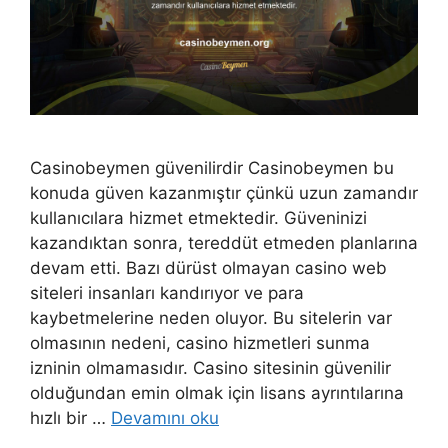
Casinobeymen güvenilirdir Casinobeymen bu
konuda güven kazanmıştır çünkü uzun zamandır
kullanıcılara hizmet etmektedir. Güveninizi
kazandıktan sonra, tereddüt etmeden planlarına
devam etti. Bazı dürüst olmayan casino web
siteleri insanları kandırıyor ve para
kaybetmelerine neden oluyor. Bu sitelerin var
olmasının nedeni, casino hizmetleri sunma
izninin olmamasıdır. Casino sitesinin güvenilir
olduğundan emin olmak için lisans ayrıntılarına
hızlı bir …
Devamını oku