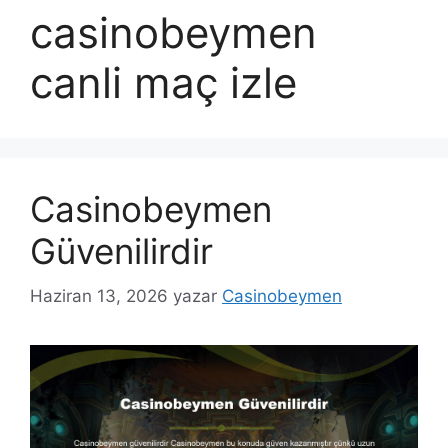
casinobeymen
canli maç izle
Casinobeymen
Güvenilirdir
Haziran 13, 2026
yazar
Casinobeymen