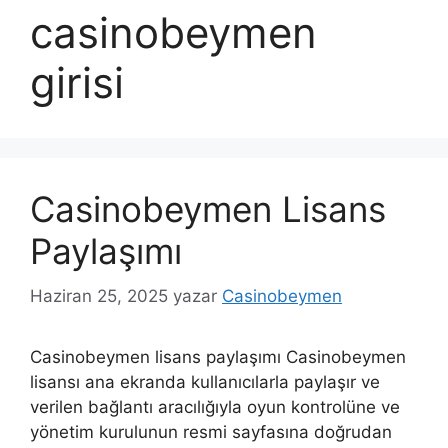
casinobeymen
girisi
Casinobeymen Lisans
Paylaşımı
Haziran 25, 2025
yazar
Casinobeymen
Casinobeymen lisans paylaşımı Casinobeymen
lisansı ana ekranda kullanıcılarla paylaşır ve
verilen bağlantı aracılığıyla oyun kontrolüne ve
yönetim kurulunun resmi sayfasına doğrudan