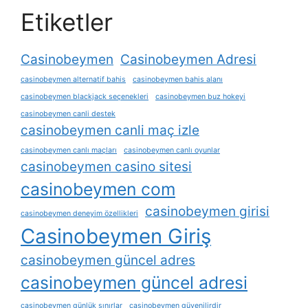
Etiketler
Casinobeymen
Casinobeymen Adresi
casinobeymen alternatif bahis
casinobeymen bahis alanı
casinobeymen blackjack seçenekleri
casinobeymen buz hokeyi
casinobeymen canli destek
casinobeymen canli maç izle
casinobeymen canlı maçları
casinobeymen canlı oyunlar
casinobeymen casino sitesi
casinobeymen com
casinobeymen girisi
casinobeymen deneyim özellikleri
Casinobeymen Giriş
casinobeymen güncel adres
casinobeymen güncel adresi
casinobeymen günlük sınırlar
casinobeymen güvenilirdir