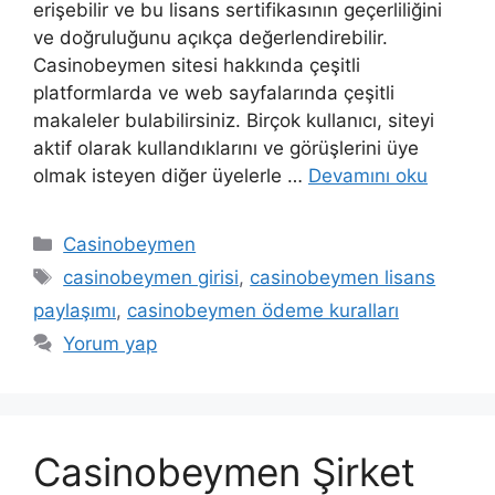
erişebilir ve bu lisans sertifikasının geçerliliğini
ve doğruluğunu açıkça değerlendirebilir.
Casinobeymen sitesi hakkında çeşitli
platformlarda ve web sayfalarında çeşitli
makaleler bulabilirsiniz. Birçok kullanıcı, siteyi
aktif olarak kullandıklarını ve görüşlerini üye
olmak isteyen diğer üyelerle …
Devamını oku
Kategoriler
Casinobeymen
Etiketler
casinobeymen girisi
,
casinobeymen lisans
paylaşımı
,
casinobeymen ödeme kuralları
Yorum yap
Casinobeymen Şirket