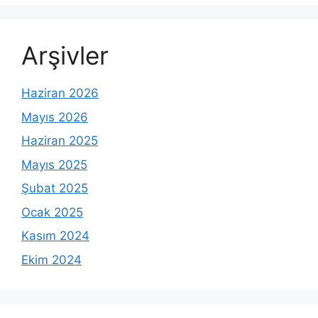
Arşivler
Haziran 2026
Mayıs 2026
Haziran 2025
Mayıs 2025
Şubat 2025
Ocak 2025
Kasım 2024
Ekim 2024