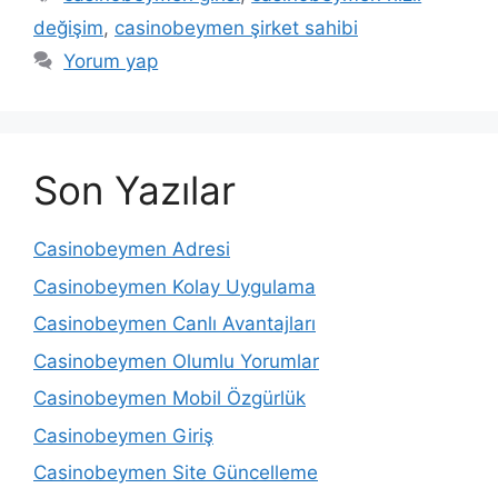
değişim
,
casinobeymen şirket sahibi
Yorum yap
Son Yazılar
Casinobeymen Adresi
Casinobeymen Kolay Uygulama
Casinobeymen Canlı Avantajları
Casinobeymen Olumlu Yorumlar
Casinobeymen Mobil Özgürlük
Casinobeymen Giriş
Casinobeymen Site Güncelleme