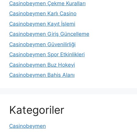
Casinobeymen Çekme Kuralları
Casinobeymen Karlı Casino
Casinobeymen Kayıt İşlemi
Casinobeymen Giriş Güncelleme
Casinobeymen Güvenilirliği
Casinobeymen Spor Etkinlikleri
Casinobeymen Buz Hokeyi
Casinobeymen Bahis Alanı
Kategoriler
Casinobeymen