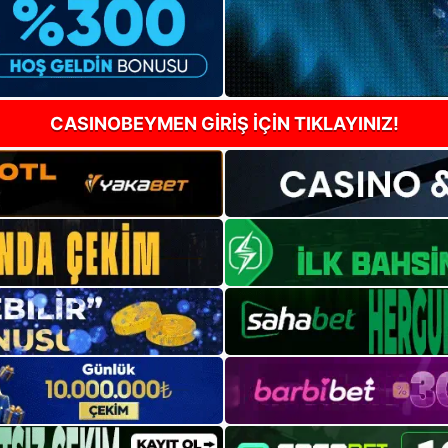
CASINOBEYMEN GİRİŞ İÇİN TIKLAYINIZ!