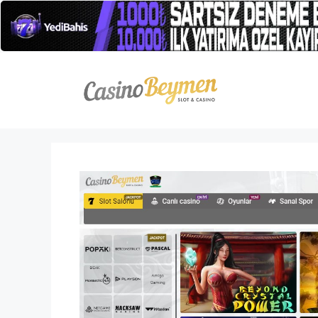
İçeriğe
atla