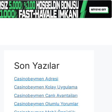
Son Yazılar
Casinobeymen Adresi
Casinobeymen Kolay Uygulama
Casinobeymen Canlı Avantajları
Casinobeymen Olumlu Yorumlar