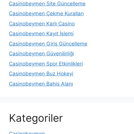
Casinobeymen Site Güncelleme
Casinobeymen Çekme Kuralları
Casinobeymen Karlı Casino
Casinobeymen Kayıt İşlemi
Casinobeymen Giriş Güncelleme
Casinobeymen Güvenilirliği
Casinobeymen Spor Etkinlikleri
Casinobeymen Buz Hokeyi
Casinobeymen Bahis Alanı
Kategoriler
Casinobeymen