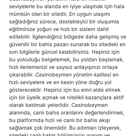
seviyelerle bu alanda en iyiye ulaşmak için hala
mümkün olan bir sitedir. En uygun ulaşımı
sağladığınız sürece, destekleyici bir oluşumla
eğitiminize yoğun ve hızlı bir sistem dahil
edilebilir. İlgilendiğiniz bölgede daha gelişmiş ve
güvenilir bir bahis pazarı sunarak bu sitedeki en
son bilgilerle güncel kalabilirsiniz. Hepiniz için
bu yolculuğu belgelemek, bu yoldan başlamak,
hızlı ilerlemenizi ve sayısız anlayışınızı ortaya
çıkarabilir.
Casinobeymen yönetim kalitesi
en
hızlı seviyelere ve en kesin yöne doğru yol
gösterecektir. Hepiniz için bu emri elde etmek
için bir üyelik açmak ve nitelikli kazançlara aktif
olarak katılmak yeterlidir. Casinobeymen
alanında, canlı bahis oranlarını değerlendirmek,
bu platformda hızlı ve canlı bir bahis akışı
sağlamak çok önemlidir. Bu adımları izleyerek,
sitedeki canlı bahis bölümünün oranını ve