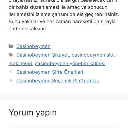
onaylarsanız, sürekli olarak güncellenecek canlı
bir bahis düzenlemesi ile amaç ve sonucun
ilerlemesini izleme şansını da ele geçirebilirsiniz.
Bunu yakalar ve her zaman hareketli bir sırayla
önde olacaksınız.
Kategoriler
Casinobeymen
Etiketler
Casinobeymen Şikayet
,
casinobeymen slot
makineleri
,
casinobeymen yönetim kalitesi
Casinobeymen Şifre Önerileri
Casinobeymen Seçenek Platformları
Yorum yapın
Yorum