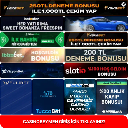
×
CASINOBEYMEN GİRİŞ İÇİN TIKLAYINIZ!