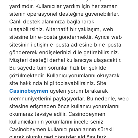
yardımdır. Kullanıcılar yardım için her zaman
sitenin operasyonel desteğine güvenebilirler.
Canlı destek alanımıza bağlanarak
ulaşabilirsiniz. Alternatif bir yaklaşım, web
sitesine bir e-posta göndermektir. Ayrıca web
sitesinin iletişim e-posta adresine bir e-posta
göndererek endişelerinizi dile getirebilirsiniz.
Müşteri desteği derhal kullanıcıya ulaşacaktır.
Bu sayede tüm sorunlar hızlı bir şekilde
çözülmektedir. Kullanıcı yorumlarını okuyarak
site hakkında bilgi toplayabilirsiniz. Site
Casinobeymen
üyeleri yorum bırakarak
memnuniyetlerini paylaşıyorlar. Bu nedenle, web
sitesine erişmeden önce kullanıcı yorumlarını
okumanız tavsiye edilir. Casinobeymen
kullanıcılarının yorumlarını incelerseniz
Casinobeymen kullanıcı puanlarının sürekli
olarak olumlu geri dönüşler aldığını fark