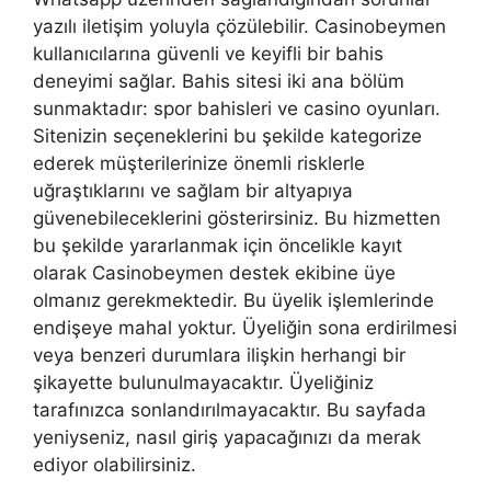
yazılı iletişim yoluyla çözülebilir. Casinobeymen
kullanıcılarına güvenli ve keyifli bir bahis
deneyimi sağlar. Bahis sitesi iki ana bölüm
sunmaktadır: spor bahisleri ve casino oyunları.
Sitenizin seçeneklerini bu şekilde kategorize
ederek müşterilerinize önemli risklerle
uğraştıklarını ve sağlam bir altyapıya
güvenebileceklerini gösterirsiniz. Bu hizmetten
bu şekilde yararlanmak için öncelikle kayıt
olarak Casinobeymen destek ekibine üye
olmanız gerekmektedir. Bu üyelik işlemlerinde
endişeye mahal yoktur. Üyeliğin sona erdirilmesi
veya benzeri durumlara ilişkin herhangi bir
şikayette bulunulmayacaktır. Üyeliğiniz
tarafınızca sonlandırılmayacaktır. Bu sayfada
yeniyseniz, nasıl giriş yapacağınızı da merak
ediyor olabilirsiniz.