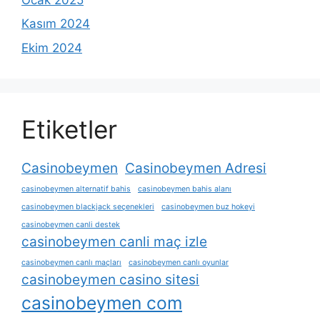
Kasım 2024
Ekim 2024
Etiketler
Casinobeymen
Casinobeymen Adresi
casinobeymen alternatif bahis
casinobeymen bahis alanı
casinobeymen blackjack seçenekleri
casinobeymen buz hokeyi
casinobeymen canli destek
casinobeymen canli maç izle
casinobeymen canlı maçları
casinobeymen canlı oyunlar
casinobeymen casino sitesi
casinobeymen com