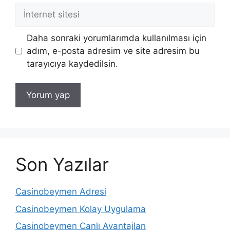
İnternet
sitesi
Daha sonraki yorumlarımda kullanılması için
adım, e-posta adresim ve site adresim bu
tarayıcıya kaydedilsin.
Son Yazılar
Casinobeymen Adresi
Casinobeymen Kolay Uygulama
Casinobeymen Canlı Avantajları