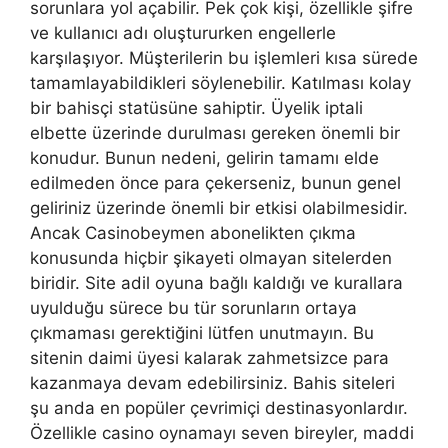
sorunlara yol açabilir. Pek çok kişi, özellikle şifre
ve kullanıcı adı oluştururken engellerle
karşılaşıyor. Müşterilerin bu işlemleri kısa sürede
tamamlayabildikleri söylenebilir. Katılması kolay
bir bahisçi statüsüne sahiptir. Üyelik iptali
elbette üzerinde durulması gereken önemli bir
konudur. Bunun nedeni, gelirin tamamı elde
edilmeden önce para çekerseniz, bunun genel
geliriniz üzerinde önemli bir etkisi olabilmesidir.
Ancak Casinobeymen abonelikten çıkma
konusunda hiçbir şikayeti olmayan sitelerden
biridir. Site adil oyuna bağlı kaldığı ve kurallara
uyulduğu sürece bu tür sorunların ortaya
çıkmaması gerektiğini lütfen unutmayın. Bu
sitenin daimi üyesi kalarak zahmetsizce para
kazanmaya devam edebilirsiniz. Bahis siteleri
şu anda en popüler çevrimiçi destinasyonlardır.
Özellikle casino oynamayı seven bireyler, maddi