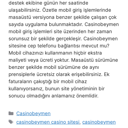
destek ekibine günün her saatinde
ulaşabilirsiniz. Özetle mobil giriş işlemlerinde
masaüstü versiyona benzer şekilde çalışan çok
sayıda uygulama bulunmaktadır. Casinobeymen
mobil giriş işlemleri site üzerinden her zaman
sorunsuz bir şekilde gerçekleşir. Casinobeymen
sitesine cep telefonu bağlantısı mevcut mu?
Mobil cihazınızı kullanmanın hiçbir ekstra
maliyeti veya ücreti yoktur. Masaüstü sürümüne
benzer şekilde mobil sürümüne de aynı
prensiplerle ücretsiz olarak erişebilirsiniz. Ek
faturaların çakıştığı bir mobil cihaz
kullanıyorsanız, bunun site yönetiminin bir
sonucu olmadığını anlamanız önemlidir.
Kategoriler
Casinobeymen
Etiketler
casinobeymen casino sitesi
,
casinobeymen