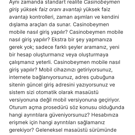
Aynı zamanda standart realite
Casinobeymen
giriş yüksek faiz oranı avantajı
yüksek faiz
avantajı kontrolleri, zaman aşımları ve kendini
dışlama araçları da sunar. Casinobeymen
mobile nasıl giriş yapılır? Casinobeymen mobile
nasıl giriş yapılır? Ekstra bir şey yapmanıza
gerek yok; sadece farklı şeyler aramanız, yeni
bir hesap oluşturmanız veya oluşturmaya
çalışmanız yeterli. Casinobeymen mobile nasıl
giriş yapılır? Mobil cihazınızı getiriyorsunuz,
internete bağlanıyorsunuz, adres çubuğuna
sitenin güncel giriş adresini yazıyorsunuz ve
sistem sizi otomatik olarak masaüstü
versiyonuna değil mobil versiyonuna geçiriyor.
Oturum açma prosedürü söz konusu olduğunda
hangi ayrıntılara güveniyorsunuz? Hesabınıza
erişmek için hangi ayrıntıları sağlamanız
gerekiyor? Geleneksel masaüstü sürümünde