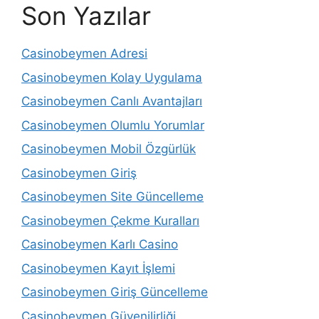
Son Yazılar
Casinobeymen Adresi
Casinobeymen Kolay Uygulama
Casinobeymen Canlı Avantajları
Casinobeymen Olumlu Yorumlar
Casinobeymen Mobil Özgürlük
Casinobeymen Giriş
Casinobeymen Site Güncelleme
Casinobeymen Çekme Kuralları
Casinobeymen Karlı Casino
Casinobeymen Kayıt İşlemi
Casinobeymen Giriş Güncelleme
Casinobeymen Güvenilirliği