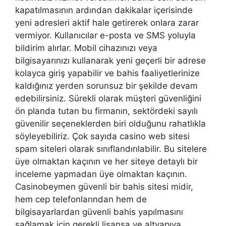
kapatılmasının ardından dakikalar içerisinde
yeni adresleri aktif hale getirerek onlara zarar
vermiyor. Kullanıcılar e-posta ve SMS yoluyla
bildirim alırlar. Mobil cihazınızı veya
bilgisayarınızı kullanarak yeni geçerli bir adrese
kolayca giriş yapabilir ve bahis faaliyetlerinize
kaldığınız yerden sorunsuz bir şekilde devam
edebilirsiniz. Sürekli olarak müşteri güvenliğini
ön planda tutan bu firmanın, sektördeki sayılı
güvenilir seçeneklerden biri olduğunu rahatlıkla
söyleyebiliriz. Çok sayıda casino web sitesi
spam siteleri olarak sınıflandırılabilir. Bu sitelere
üye olmaktan kaçının ve her siteye detaylı bir
inceleme yapmadan üye olmaktan kaçının.
Casinobeymen güvenli bir bahis sitesi midir,
hem cep telefonlarından hem de
bilgisayarlardan güvenli bahis yapılmasını
sağlamak için gerekli lisansa ve altyapıya