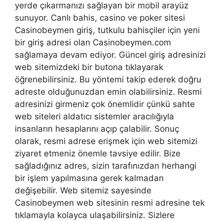
yerde çıkarmanızı sağlayan bir mobil arayüz
sunuyor. Canlı bahis, casino ve poker sitesi
Casinobeymen giriş, tutkulu bahisçiler için yeni
bir giriş adresi olan Casinobeymen.com
sağlamaya devam ediyor. Güncel giriş adresinizi
web sitemizdeki bir butona tıklayarak
öğrenebilirsiniz. Bu yöntemi takip ederek doğru
adreste olduğunuzdan emin olabilirsiniz. Resmi
adresinizi girmeniz çok önemlidir çünkü sahte
web siteleri aldatıcı sistemler aracılığıyla
insanların hesaplarını açıp çalabilir. Sonuç
olarak, resmi adrese erişmek için web sitemizi
ziyaret etmeniz önemle tavsiye edilir. Bize
sağladığınız adres, sizin tarafınızdan herhangi
bir işlem yapılmasına gerek kalmadan
değişebilir. Web sitemiz sayesinde
Casinobeymen web sitesinin resmi adresine tek
tıklamayla kolayca ulaşabilirsiniz. Sizlere