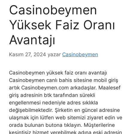
Casinobeymen
Yüksek Faiz Oranı
Avantajı
Kasım 27, 2024
yazar
Casinobeymen
Casinobeymen yüksek faiz oranı avantajı
Casinobeymen canlı bahis sitesine mobil giriş
artık Casinobeymen.com arkadaşlar. Maalesef
giriş adresinin btk tarafından sürekli
engellenmesi nedeniyle adres sıklıkla
değişebilmektedir. Şirketin en güncel adresine
ulaşmak için lütfen web sitemizi ziyaret edin ve
orada bulunan butona tıklayın. Müşterilerine
kesintisiz hizmet verebilmek adına eski adresin