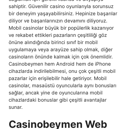
sahiptir. Güvenilir casino oyunlarıyla sorunsuz
bir deneyim yaşayabilirsiniz. Hepinize başarılar
diliyor ve başarılarınızın devamını diliyoruz.
Mobil casinolar büyük bir popülerlik kazanıyor
ve rekabet ettikleri pazarların çeşitliliği göz
önüne alındığında birinci sınıf bir mobil
uygulamaya veya arayüze sahip olmak, diğer
casinoların önünde kalmak için çok önemlidir.
Casinobeymen hem Android hem de iPhone
cihazlarda indirilebilmesi, onu çok çeşitli mobil
pazarlar için erişilebilir hale getiriyor. Mobil
casinolar, masaüstü oyuncularla aynı bonusları
sağlar, ancak yine de oyuncularına mobil
cihazlardaki bonuslar gibi çeşitli avantajlar
sunar.
Casinobeymen Web