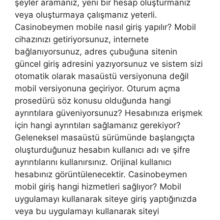
şeyler aramanız, yeni bir hesap oluşturmanız
veya oluşturmaya çalışmanız yeterli.
Casinobeymen mobile nasıl giriş yapılır? Mobil
cihazınızı getiriyorsunuz, internete
bağlanıyorsunuz, adres çubuğuna sitenin
güncel giriş adresini yazıyorsunuz ve sistem sizi
otomatik olarak masaüstü versiyonuna değil
mobil versiyonuna geçiriyor. Oturum açma
prosedürü söz konusu olduğunda hangi
ayrıntılara güveniyorsunuz? Hesabınıza erişmek
için hangi ayrıntıları sağlamanız gerekiyor?
Geleneksel masaüstü sürümünde başlangıçta
oluşturduğunuz hesabın kullanıcı adı ve şifre
ayrıntılarını kullanırsınız. Orijinal kullanıcı
hesabınız görüntülenecektir. Casinobeymen
mobil giriş hangi hizmetleri sağlıyor? Mobil
uygulamayı kullanarak siteye giriş yaptığınızda
veya bu uygulamayı kullanarak siteyi