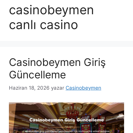
casinobeymen
canlı casino
Casinobeymen Giriş
Güncelleme
Haziran 18, 2026
yazar
Casinobeymen