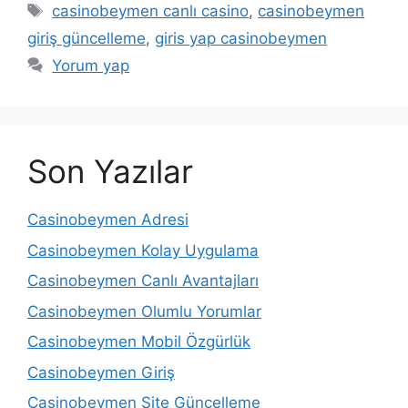
Etiketler
casinobeymen canlı casino
,
casinobeymen
giriş güncelleme
,
giris yap casinobeymen
Yorum yap
Son Yazılar
Casinobeymen Adresi
Casinobeymen Kolay Uygulama
Casinobeymen Canlı Avantajları
Casinobeymen Olumlu Yorumlar
Casinobeymen Mobil Özgürlük
Casinobeymen Giriş
Casinobeymen Site Güncelleme