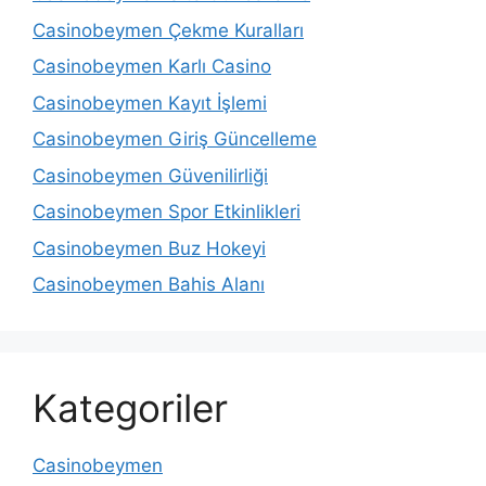
Casinobeymen Çekme Kuralları
Casinobeymen Karlı Casino
Casinobeymen Kayıt İşlemi
Casinobeymen Giriş Güncelleme
Casinobeymen Güvenilirliği
Casinobeymen Spor Etkinlikleri
Casinobeymen Buz Hokeyi
Casinobeymen Bahis Alanı
Kategoriler
Casinobeymen