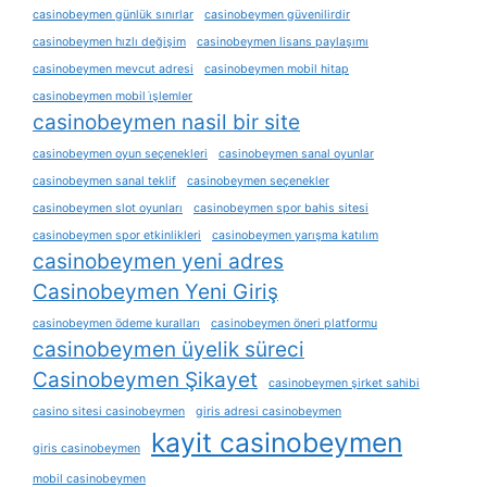
casinobeymen günlük sınırlar
casinobeymen güvenilirdir
casinobeymen hızlı değişim
casinobeymen lisans paylaşımı
casinobeymen mevcut adresi
casinobeymen mobil hitap
casinobeymen mobil i̇şlemler
casinobeymen nasil bir site
casinobeymen oyun seçenekleri
casinobeymen sanal oyunlar
casinobeymen sanal teklif
casinobeymen seçenekler
casinobeymen slot oyunları
casinobeymen spor bahis sitesi
casinobeymen spor etkinlikleri
casinobeymen yarışma katılım
casinobeymen yeni adres
Casinobeymen Yeni Giriş
casinobeymen ödeme kuralları
casinobeymen öneri platformu
casinobeymen üyelik süreci
Casinobeymen Şikayet
casinobeymen şirket sahibi
casino sitesi casinobeymen
giris adresi casinobeymen
kayit casinobeymen
giris casinobeymen
mobil casinobeymen