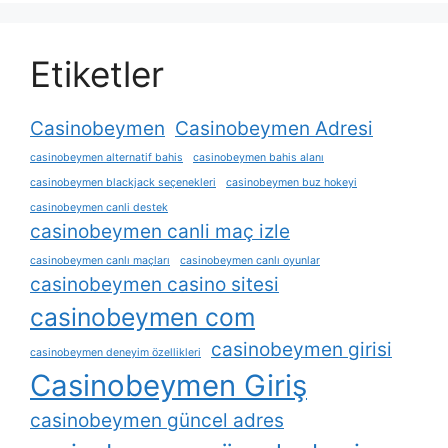
Etiketler
Casinobeymen
Casinobeymen Adresi
casinobeymen alternatif bahis
casinobeymen bahis alanı
casinobeymen blackjack seçenekleri
casinobeymen buz hokeyi
casinobeymen canli destek
casinobeymen canli maç izle
casinobeymen canlı maçları
casinobeymen canlı oyunlar
casinobeymen casino sitesi
casinobeymen com
casinobeymen girisi
casinobeymen deneyim özellikleri
Casinobeymen Giriş
casinobeymen güncel adres