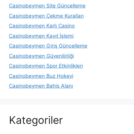
Casinobeymen Site Güncelleme
Casinobeymen Çekme Kuralları
Casinobeymen Karlı Casino
Casinobeymen Kayıt İşlemi
Casinobeymen Giriş Güncelleme
Casinobeymen Güvenilirliği
Casinobeymen Spor Etkinlikleri
Casinobeymen Buz Hokeyi
Casinobeymen Bahis Alanı
Kategoriler