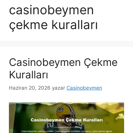
casinobeymen
çekme kuralları
Casinobeymen Çekme
Kuralları
Haziran 20, 2026
yazar
Casinobeymen