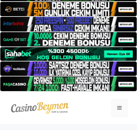
İçeriğe
atla
Menü