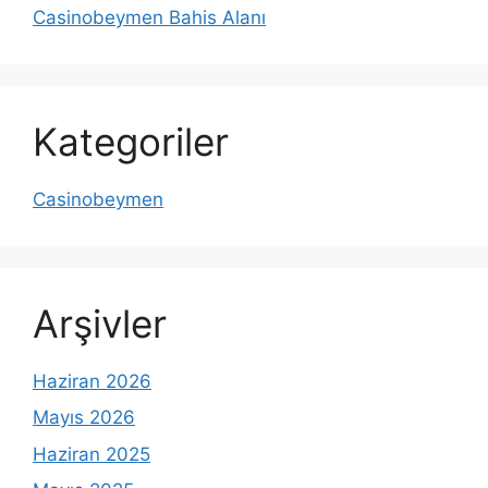
Casinobeymen Bahis Alanı
Kategoriler
Casinobeymen
Arşivler
Haziran 2026
Mayıs 2026
Haziran 2025