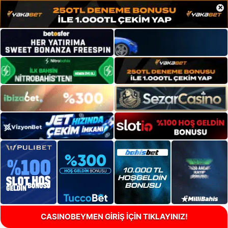
×
CASINOBEYMEN GİRİŞ İÇİN TIKLAYINIZ!