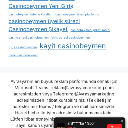
Casinobeymen Yeni Giriş
casinobeymen ödeme kuralları
casinobeymen öneri platformu
casinobeymen üyelik süreci
Casinobeymen Şikayet
casinobeymen şirket sahibi
casino sitesi casinobeymen
giris adresi casinobeymen
kayit casinobeymen
giris casinobeymen
mobil casinobeymen
Avrasya'nın en büyük reklam platformunda olmak için
Microsoft Teams:
reklam@avrasyamarketing.com
adresimizden veya Telegram: @Avrasyamarketing
adresimizden irtibat kurabilirsiniz. (Tek iletişim
adreslerimiz teams / telegram ve mail adresimizdir.
Harici hiçbir iletişim adresimiz bulunmamaktadır.
Lütfen itibar etmeyiniz.) Türkiye yasalarına göre 7258
sayılı kanun uyarınca yasa dışı bahis oynamanın