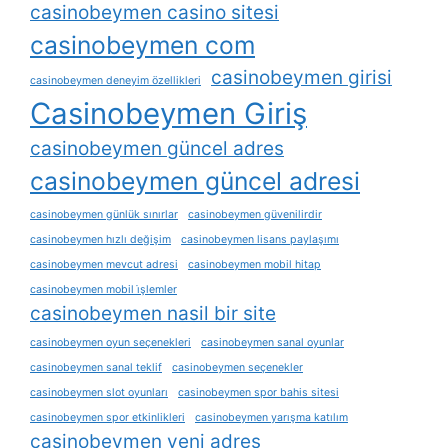
casinobeymen casino sitesi
casinobeymen com
casinobeymen girisi
casinobeymen deneyim özellikleri
Casinobeymen Giriş
casinobeymen güncel adres
casinobeymen güncel adresi
casinobeymen günlük sınırlar
casinobeymen güvenilirdir
casinobeymen hızlı değişim
casinobeymen lisans paylaşımı
casinobeymen mevcut adresi
casinobeymen mobil hitap
casinobeymen mobil i̇şlemler
casinobeymen nasil bir site
casinobeymen oyun seçenekleri
casinobeymen sanal oyunlar
casinobeymen sanal teklif
casinobeymen seçenekler
casinobeymen slot oyunları
casinobeymen spor bahis sitesi
casinobeymen spor etkinlikleri
casinobeymen yarışma katılım
casinobeymen yeni adres