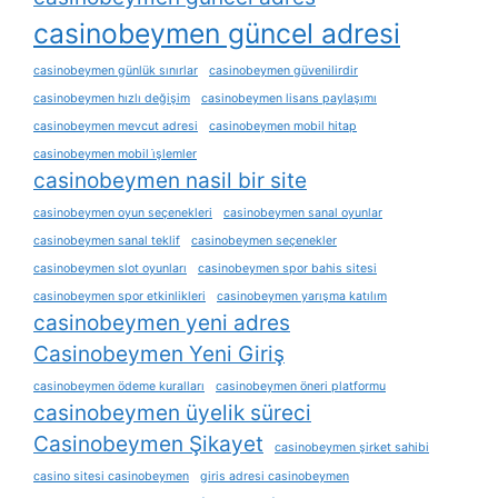
casinobeymen güncel adresi
casinobeymen günlük sınırlar
casinobeymen güvenilirdir
casinobeymen hızlı değişim
casinobeymen lisans paylaşımı
casinobeymen mevcut adresi
casinobeymen mobil hitap
casinobeymen mobil i̇şlemler
casinobeymen nasil bir site
casinobeymen oyun seçenekleri
casinobeymen sanal oyunlar
casinobeymen sanal teklif
casinobeymen seçenekler
casinobeymen slot oyunları
casinobeymen spor bahis sitesi
casinobeymen spor etkinlikleri
casinobeymen yarışma katılım
casinobeymen yeni adres
Casinobeymen Yeni Giriş
casinobeymen ödeme kuralları
casinobeymen öneri platformu
casinobeymen üyelik süreci
Casinobeymen Şikayet
casinobeymen şirket sahibi
casino sitesi casinobeymen
giris adresi casinobeymen