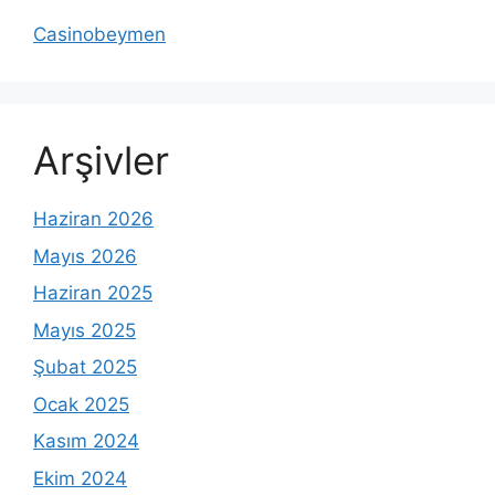
Casinobeymen
Arşivler
Haziran 2026
Mayıs 2026
Haziran 2025
Mayıs 2025
Şubat 2025
Ocak 2025
Kasım 2024
Ekim 2024