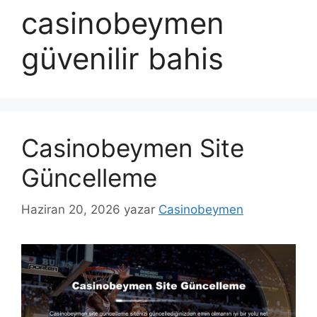
casinobeymen
güvenilir bahis
Casinobeymen Site
Güncelleme
Haziran 20, 2026
yazar
Casinobeymen