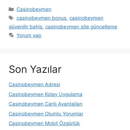
Kategoriler
Casinobeymen
Etiketler
casinobeymen bonus
,
casinobeymen
güvenilir bahis
,
casinobeymen site güncelleme
Yorum yap
Son Yazılar
Casinobeymen Adresi
Casinobeymen Kolay Uygulama
Casinobeymen Canlı Avantajları
Casinobeymen Olumlu Yorumlar
Casinobeymen Mobil Özgürlük