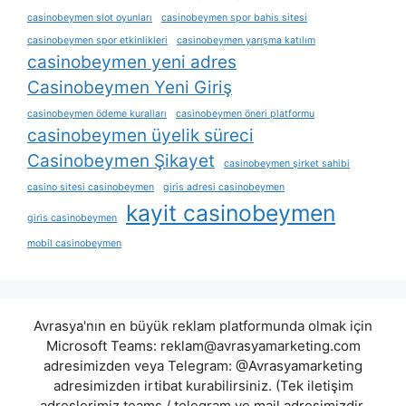
casinobeymen slot oyunları
casinobeymen spor bahis sitesi
casinobeymen spor etkinlikleri
casinobeymen yarışma katılım
casinobeymen yeni adres
Casinobeymen Yeni Giriş
casinobeymen ödeme kuralları
casinobeymen öneri platformu
casinobeymen üyelik süreci
Casinobeymen Şikayet
casinobeymen şirket sahibi
casino sitesi casinobeymen
giris adresi casinobeymen
kayit casinobeymen
giris casinobeymen
mobil casinobeymen
Avrasya'nın en büyük reklam platformunda olmak için
Microsoft Teams:
reklam@avrasyamarketing.com
adresimizden veya Telegram: @Avrasyamarketing
adresimizden irtibat kurabilirsiniz. (Tek iletişim
adreslerimiz teams / telegram ve mail adresimizdir.