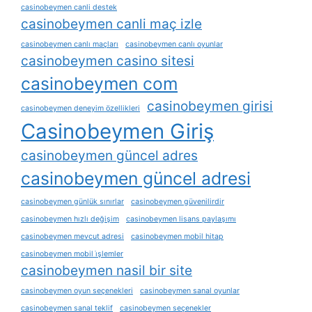
casinobeymen canli destek
casinobeymen canli maç izle
casinobeymen canlı maçları
casinobeymen canlı oyunlar
casinobeymen casino sitesi
casinobeymen com
casinobeymen girisi
casinobeymen deneyim özellikleri
Casinobeymen Giriş
casinobeymen güncel adres
casinobeymen güncel adresi
casinobeymen günlük sınırlar
casinobeymen güvenilirdir
casinobeymen hızlı değişim
casinobeymen lisans paylaşımı
casinobeymen mevcut adresi
casinobeymen mobil hitap
casinobeymen mobil i̇şlemler
casinobeymen nasil bir site
casinobeymen oyun seçenekleri
casinobeymen sanal oyunlar
casinobeymen sanal teklif
casinobeymen seçenekler