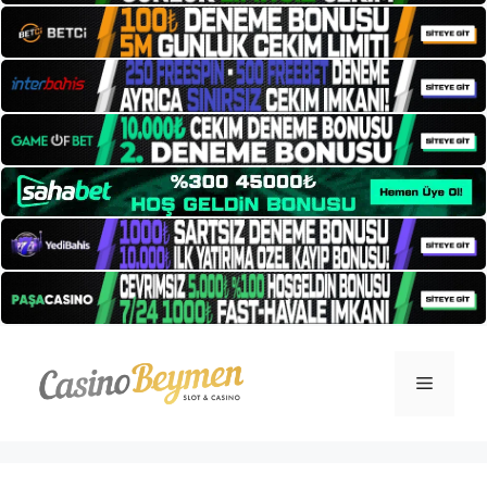
İçeriğe
atla
Menü