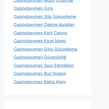
Casinobeymen Mobil Özgürlük
Casinobeymen Giriş
Casinobeymen Site Güncelleme
Casinobeymen Çekme Kuralları
Casinobeymen Karlı Casino
Casinobeymen Kayıt İşlemi
Casinobeymen Giriş Güncelleme
Casinobeymen Güvenilirliği
Casinobeymen Spor Etkinlikleri
Casinobeymen Buz Hokeyi
Casinobeymen Bahis Alanı