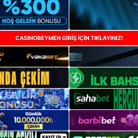
CASINOBEYMEN GİRİŞ İÇİN TIKLAYINIZ!