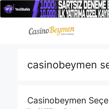
İçeriğe
atla
casinobeymen se
Casinobeymen Seçen