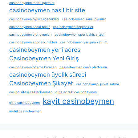
casinobeymen mobil i̇şlemler
casinobeymen nasil bir site
casinobeymen oyun seçenekleri
casinobeymen sanal oyunlar
casinobeymen sanal teklif
casinobeymen seçenekler
casinobeymen slot oyunları
casinobeymen spor bahis sitesi
casinobeymen spor etkinlikleri
casinobeymen yarışma katılım
casinobeymen yeni adres
Casinobeymen Yeni Giriş
casinobeymen ödeme kuralları
casinobeymen öneri platformu
casinobeymen üyelik süreci
Casinobeymen Şikayet
casinobeymen şirket sahibi
casino sitesi casinobeymen
giris adresi casinobeymen
kayit casinobeymen
giris casinobeymen
mobil casinobeymen