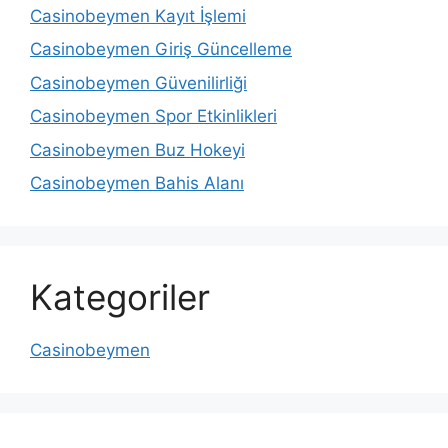
Casinobeymen Kayıt İşlemi
Casinobeymen Giriş Güncelleme
Casinobeymen Güvenilirliği
Casinobeymen Spor Etkinlikleri
Casinobeymen Buz Hokeyi
Casinobeymen Bahis Alanı
Kategoriler
Casinobeymen