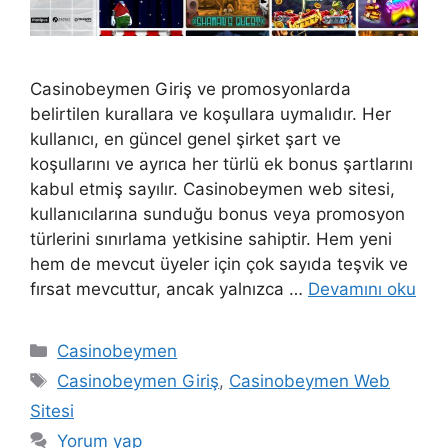
Casinobeymen Giriş ve promosyonlarda
belirtilen kurallara ve koşullara uymalıdır. Her
kullanıcı, en güncel genel şirket şart ve
koşullarını ve ayrıca her türlü ek bonus şartlarını
kabul etmiş sayılır. Casinobeymen web sitesi,
kullanıcılarına sunduğu bonus veya promosyon
türlerini sınırlama yetkisine sahiptir. Hem yeni
hem de mevcut üyeler için çok sayıda teşvik ve
fırsat mevcuttur, ancak yalnızca …
Devamını oku
Kategoriler
Casinobeymen
Etiketler
Casinobeymen Giriş
,
Casinobeymen Web
Sitesi
Yorum yap