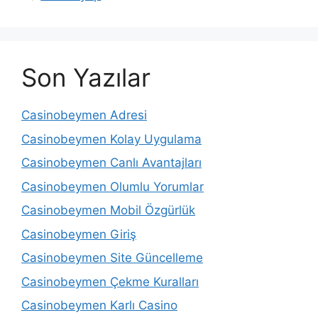
Son Yazılar
Casinobeymen Adresi
Casinobeymen Kolay Uygulama
Casinobeymen Canlı Avantajları
Casinobeymen Olumlu Yorumlar
Casinobeymen Mobil Özgürlük
Casinobeymen Giriş
Casinobeymen Site Güncelleme
Casinobeymen Çekme Kuralları
Casinobeymen Karlı Casino